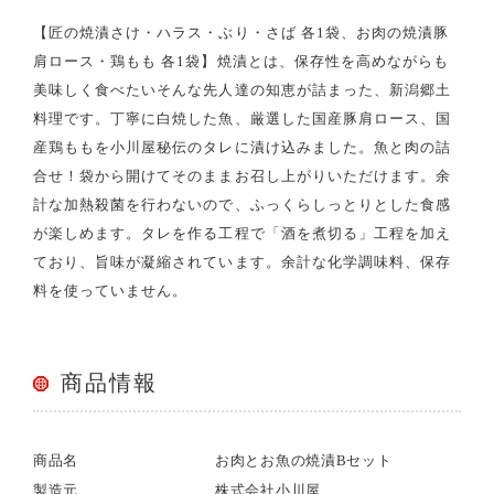
【匠の焼漬さけ・ハラス・ぶり・さば 各1袋、お肉の焼漬豚
肩ロース・鶏もも 各1袋】焼漬とは、保存性を高めながらも
美味しく食べたいそんな先人達の知恵が詰まった、新潟郷土
料理です。丁寧に白焼した魚、厳選した国産豚肩ロース、国
産鶏ももを小川屋秘伝のタレに漬け込みました。魚と肉の詰
合せ！袋から開けてそのままお召し上がりいただけます。余
計な加熱殺菌を行わないので、ふっくらしっとりとした食感
が楽しめます。タレを作る工程で「酒を煮切る」工程を加え
ており、旨味が凝縮されています。余計な化学調味料、保存
料を使っていません。
商品情報
商品名
お肉とお魚の焼漬Bセット
製造元
株式会社小川屋