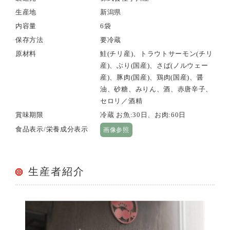
生産地
新潟県
内容量
6袋
保存方法
要冷蔵
原材料
鮭(チリ産)、トラウトサーモン(チリ
産)、ぶり(国産)、さば(ノルウェー
産)、豚肉(国産)、鶏肉(国産)、醤
油、砂糖、みりん、酒、赤唐辛子、
セロリ／酒精
賞味期限
冷蔵 お魚:30日、お肉:60日
食品表示/栄養成分表示
画像参照
生産者紹介