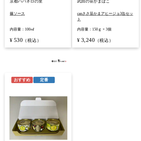
京都ハバネロの里
武田の笹かまぼこ
篠ソース
c
a
n
ささ笹かまアヒージョ
3
缶セッ
ト
内容量：
100㎖
内容量：
150ｇ × 3個
530
3,240
¥
¥
（税込）
（税込）
おすすめ
定番