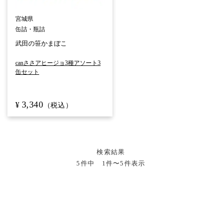
宮城県
缶詰・瓶詰
武田の笹かまぼこ
c
a
n
ささアヒージョ
3
種アソート
3
缶セット
3,340
¥
（税込）
検索結果
5件中 1件〜5件表示